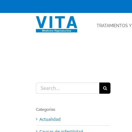
Skip
to
content
TRATAMIENTOS
Y
Search
for:
Categorías
Actualidad
Causas de infertilidad