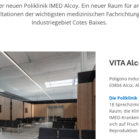
der neuen Poliklinik IMED Alcoy. Ein neuer Raum für 
ltationen der wichtigsten medizinischen Fachrichtun
Industriegebiet Cotes Baixes.
VITA Al
Polígono Indus
03804 Alcoi, A
Die Poliklini
18 Sprechzimme
Raum, die Klin
IMED-Krankenh
sich auf Fruc
Reproduktion s