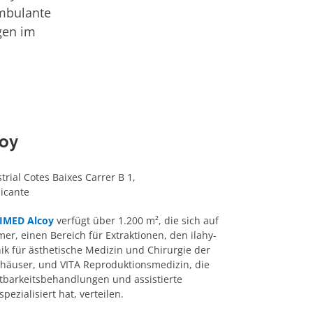
ambulante
gen im
coy
trial Cotes Baixes Carrer B 1,
licante
k IMED Alcoy
verfügt über 1.200 m², die sich auf
r, einen Bereich für Extraktionen, den ilahy-
ik für ästhetische Medizin und Chirurgie der
äuser, und VITA Reproduktionsmedizin, die
htbarkeitsbehandlungen und assistierte
pezialisiert hat, verteilen.