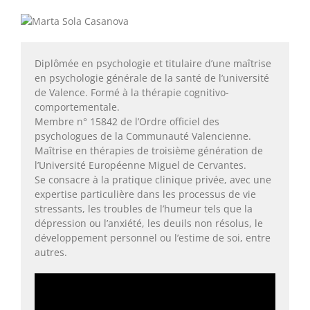
Diplômée en psychologie et titulaire d’une maîtrise
en psychologie générale de la santé de l’université
de Valence. Formé à la thérapie cognitivo-
comportementale.
Membre n° 15842 de l’Ordre officiel des
psychologues de la Communauté Valencienne.
Maîtrise en thérapies de troisième génération de
l’Université Européenne Miguel de Cervantes.
Se consacre à la pratique clinique privée, avec une
expertise particulière dans les processus de vie
stressants, les troubles de l’humeur tels que la
dépression ou l’anxiété, les deuils non résolus, le
développement personnel ou l’estime de soi, entre
autres.