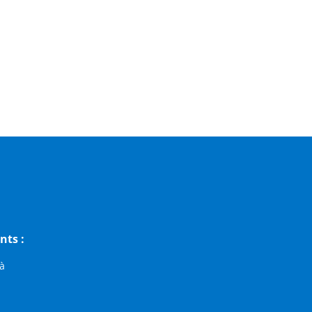
nts :
 à