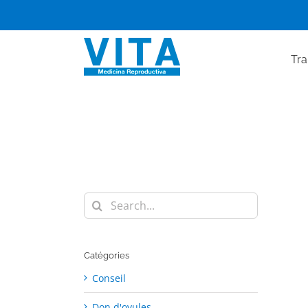
Skip
to
content
Tra
Search
for:
Catégories
Conseil
Don d'ovules