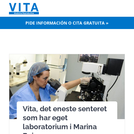
Skip
to
content
PIDE INFORMACIÓN O CITA GRATUITA »
Vita, det eneste senteret
som har eget
laboratorium i Marina